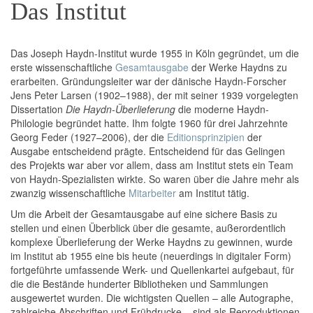
Das Institut
Das Joseph Haydn-Institut wurde 1955 in Köln gegründet, um die
erste wissenschaftliche
Gesamtausgabe
der Werke Haydns zu
erarbeiten. Gründungsleiter war der dänische Haydn-Forscher
Jens Peter Larsen (1902–1988), der mit seiner 1939 vorgelegten
Dissertation
Die Haydn-Überlieferung
die moderne Haydn-
Philologie begründet hatte. Ihm folgte 1960 für drei Jahrzehnte
Georg Feder (1927–2006), der die
Editionsprinzipien
der
Ausgabe entscheidend prägte. Entscheidend für das Gelingen
des Projekts war aber vor allem, dass am Institut stets ein Team
von Haydn-Spezialisten wirkte. So waren über die Jahre mehr als
zwanzig wissenschaftliche
Mitarbeiter
am Institut tätig.
Um die Arbeit der Gesamtausgabe auf eine sichere Basis zu
stellen und einen Überblick über die gesamte, außerordentlich
komplexe Überlieferung der Werke Haydns zu gewinnen, wurde
im Institut ab 1955 eine bis heute (neuerdings in digitaler Form)
fortgeführte umfassende Werk- und Quellenkartei aufgebaut, für
die die Bestände hunderter Bibliotheken und Sammlungen
ausgewertet wurden. Die wichtigsten Quellen – alle Autographe,
zahlreiche Abschriften und Frühdrucke – sind als Reproduktionen